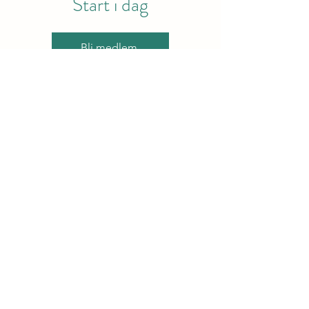
Start i dag
Bli medlem
«Den mest bortkastede tiden, er all
den tiden
du brukte til ikke å starte.»