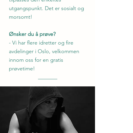
utgangspunkt. Det er sosialt og
morsomt!
Ønsker du å prøve?
- Vi har flere idretter og fire
avdelinger i Oslo, velkommen
innom oss for en gratis
prøvetime!