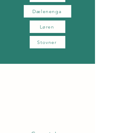
Dælenenga
Løren
Stovner