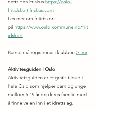
nettsiden Friskus
https://oslo-
fritidskort.friskus.com
Les mer om fritidskort
på
https://www.oslo.kommune.no/frit
idskort
Barnet må registreres i klubben
> her
Aktivitesguiden i Oslo
Aktivitetsguiden er et gratis tilbud i
hele Oslo som hjelper barn og unge
mellom 6-19 år og deres familie med
å finne veien inn i et idrettslag.
Aktivitetsguiden kan komme hjem til
familien og presentere lokale
idrettstilbud, forklare hvordan