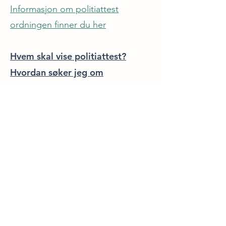
Informasjon om politiattest
ordningen finner du her
Hvem skal vise politiattest?
Hvordan søker jeg om
politiattest?
Hva skal jeg gjøre som
politiattestansvarlig?
Ansvarlig person i Fighter
Kickboxingklubb:
Daglig leder, Daimi Akin –
daimi@fighter.org