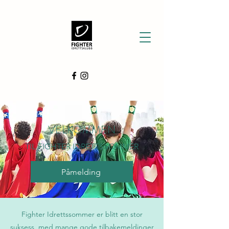
VELKOMMEN
TIL FIGHTER IDRETTSSOMMER
Påmelding
Fighter Idrettssommer er blitt en stor
suksess, med
mange gode tilbakemeldinger