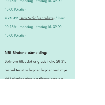
10-13år:
mandag - fredag kl.
09.00-
15.00
(Gratis)
Uke 31:
Barn 6-9år (venteliste)
/ barn
10-13år:
mandag - fredag kl.
09.00-
15.00
(Gratis)
NB! Bindene påmelding:
Selv om tilbudet er gratis i uke 28-31,
respekter at vi legger legger ned mye
tid i planlegging og tilrettelegging.
Mange barn står på venteliste, det er
derfor viktig at dere gir oss beskjed i
god tid ved frafall av plass, slik at andre