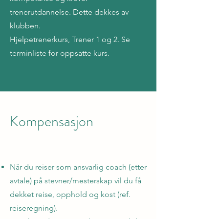
trenerutdannelse. Dette dekkes av
klubben.
Hjelpetrenerkurs, Trener 1 og 2. Se
terminliste for oppsatte kurs.
Kompensasjon
Når du reiser som ansvarlig coach (etter
avtale) på stevner/mesterskap vil du få
dekket reise, opphold og kost (ref.
reiseregning).