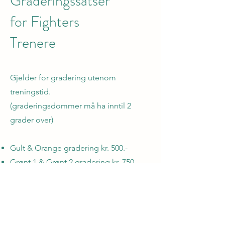
Graderingssatser
for Fighters
Trenere
Gjelder for gradering utenom
treningstid.
(graderingsdommer må ha inntil 2
grader over)
Gult & Orange gradering kr. 500.-
Grønt 1 & Grønt 2 gradering kr. 750.-
*Blått 1 & Blått 2 gradering kr. 1000.-
*Brunt 1, Brunt 2 & Brunt 3 gradering kr.
1500.-