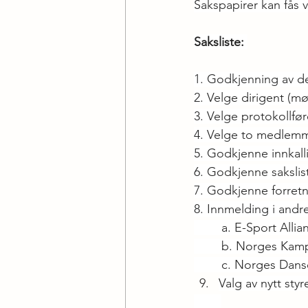
Sakspapirer kan fås 
Saksliste: 
1. Godkjenning av 
2. Velge dirigent (mø
3. Velge protokollføre
4. Velge to medlemme
5. Godkjenne innkall
6. Godkjenne sakslis
7. Godkjenne forret
8. Innmelding i andr
	a. E-Sport Alli
	b. Norges Kam
	c. Norges Dan
Valg av nytt st