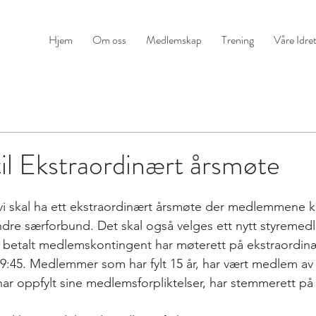
Hjem
Om oss
Medlemskap
Trening
Våre Idret
 til Ekstraordinært årsmøte
t vi skal ha ett ekstraordinært årsmøte der medlemmene
ndre særforbund. Det skal også velges ett nytt styremedl
etalt medlemskontingent har møterett på ekstraordinæ
 19:45. Medlemmer som har fylt 15 år, har vært medlem av
r oppfylt sine medlemsforpliktelser, har stemmerett på