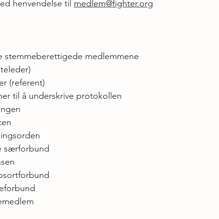
ved henvendelse til 
medlem@fighter.org
de stemmeberettigede medlemmene 
teleder) 
r (referent) 
r til å underskrive protokollen 
ingen 
ten 
ningsorden 
e særforbund 
ansen
psortforbund 
seforbund 
yremedlem