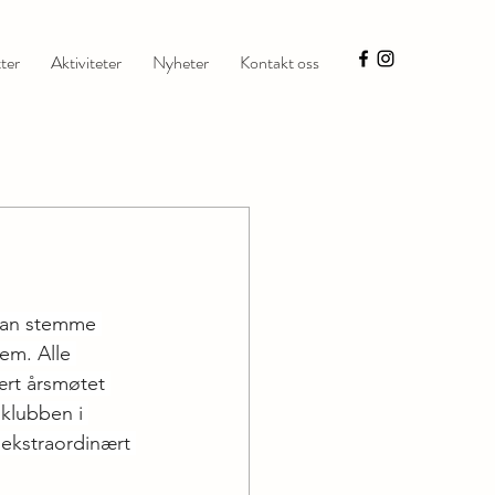
ter
Aktiviteter
Nyheter
Kontakt oss
 kan stemme 
em. Alle 
rt årsmøtet 
 klubben i 
 ekstraordinært 